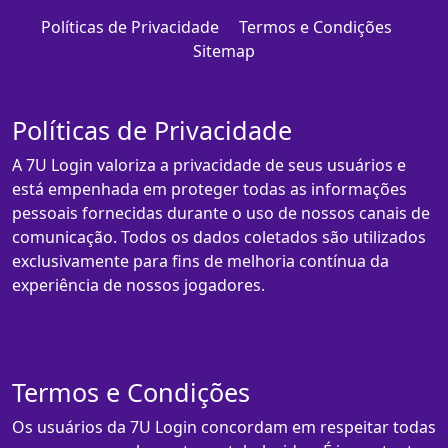
Políticas de Privacidade
Termos e Condições
Sitemap
Políticas de Privacidade
A 7U Login valoriza a privacidade de seus usuários e
está empenhada em proteger todas as informações
pessoais fornecidas durante o uso de nossos canais de
comunicação. Todos os dados coletados são utilizados
exclusivamente para fins de melhoria contínua da
experiência de nossos jogadores.
Termos e Condições
Os usuários da 7U Login concordam em respeitar todas