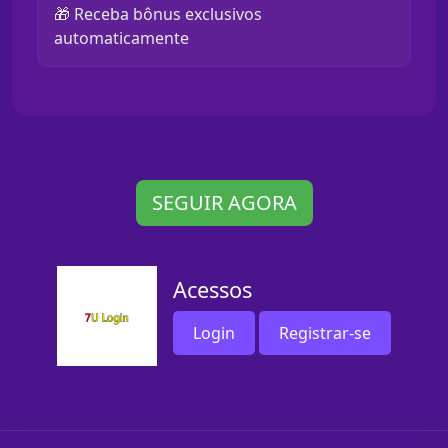
🎁 Receba bônus exclusivos
automaticamente
SEGUIR AGORA
Acessos
Login
Registrar-se