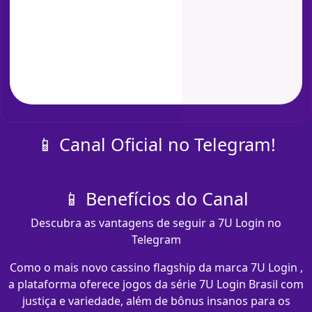
📱 Canal Oficial no Telegram!
📱 Benefícios do Canal
Descubra as vantagens de seguir a 7U Login no
Telegram
Como o mais novo cassino flagship da marca 7U Login ,
a plataforma oferece jogos da série 7U Login Brasil com
justiça e variedade, além de bônus insanos para os