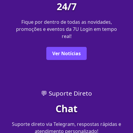
24/7
Fique por dentro de todas as novidades,
promoções e eventos da 7U Login em tempo
real!
Ver Notícias
💬 Suporte Direto
Chat
Suporte direto via Telegram, respostas rápidas e
atendimento personalizado!