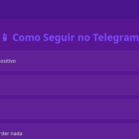
📱 Como Seguir no Telegram
ositivo
erder nada