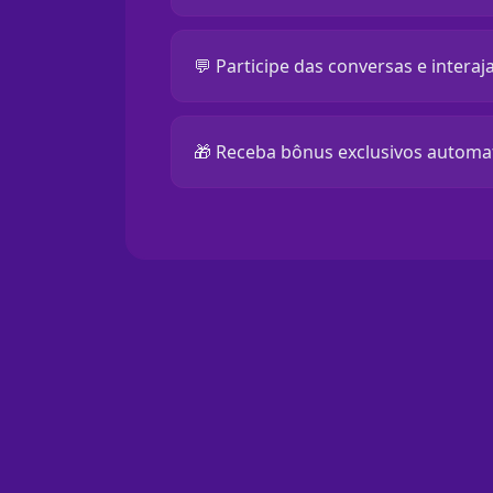
💬 Participe das conversas e interaj
🎁 Receba bônus exclusivos autom