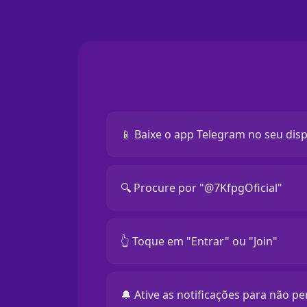
📱 Baixe o app Telegram no seu disp
🔍 Procure por "@7KfpgOficial"
👆 Toque em "Entrar" ou "Join"
🔔 Ative as notificações para não p