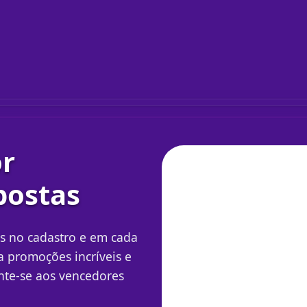
or
postas
s no cadastro e em cada
a promoções incríveis e
unte-se aos vencedores