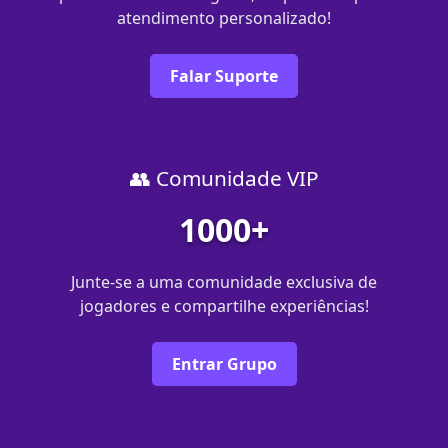
atendimento personalizado!
Falar Suporte
👥 Comunidade VIP
1000+
Junte-se a uma comunidade exclusiva de
jogadores e compartilhe experiências!
Entrar Grupo