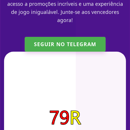
acesso a promoções incríveis e uma experiência
de jogo inigualável. Junte-se aos vencedores
agora!
SEGUIR NO TELEGRAM