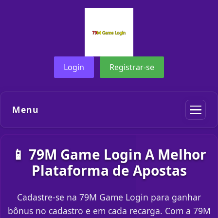
Login
Registrar-se
Menu
📱 79M Game Login A Melhor
Plataforma de Apostas
Cadastre-se na 79M Game Login para ganhar
bônus no cadastro e em cada recarga. Com a 79M