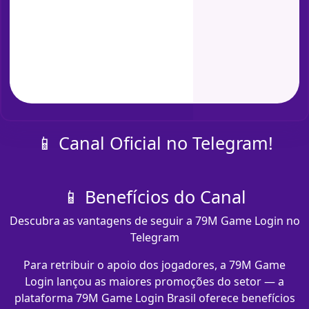
📱 Canal Oficial no Telegram!
📱 Benefícios do Canal
Descubra as vantagens de seguir a 79M Game Login no
Telegram
Para retribuir o apoio dos jogadores, a 79M Game
Login lançou as maiores promoções do setor — a
plataforma 79M Game Login Brasil oferece benefícios