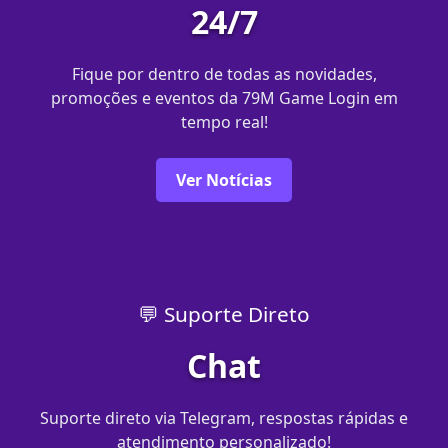
24/7
Fique por dentro de todas as novidades,
promoções e eventos da 79M Game Login em
tempo real!
Ver Notícias
💬 Suporte Direto
Chat
Suporte direto via Telegram, respostas rápidas e
atendimento personalizado!