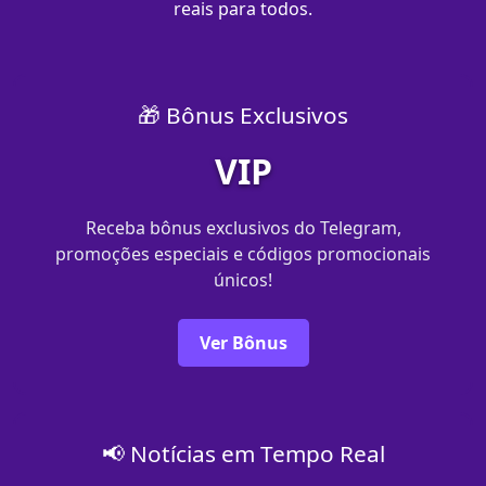
reais para todos.
🎁 Bônus Exclusivos
VIP
Receba bônus exclusivos do Telegram,
promoções especiais e códigos promocionais
únicos!
Ver Bônus
📢 Notícias em Tempo Real