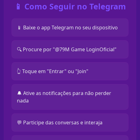
📱 Como Seguir no Telegram
📱 Baixe o app Telegram no seu dispositivo
🔍 Procure por "@79M Game LoginOficial"
👆 Toque em "Entrar" ou "Join"
🔔 Ative as notificações para não perder
nada
💬 Participe das conversas e interaja