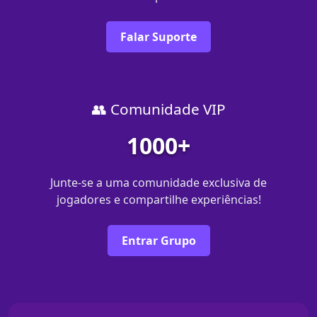
Falar Suporte
👥 Comunidade VIP
1000+
Junte-se a uma comunidade exclusiva de
jogadores e compartilhe experiências!
Entrar Grupo