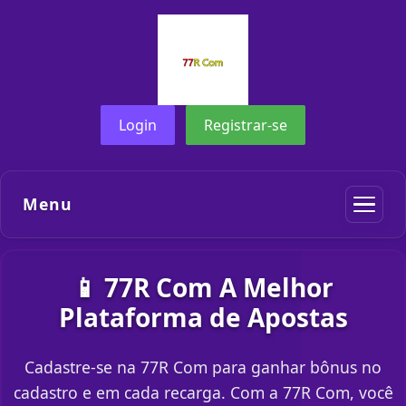
Login
Registrar-se
Menu
📱 77R Com A Melhor
Plataforma de Apostas
Cadastre-se na 77R Com para ganhar bônus no
cadastro e em cada recarga. Com a 77R Com, você