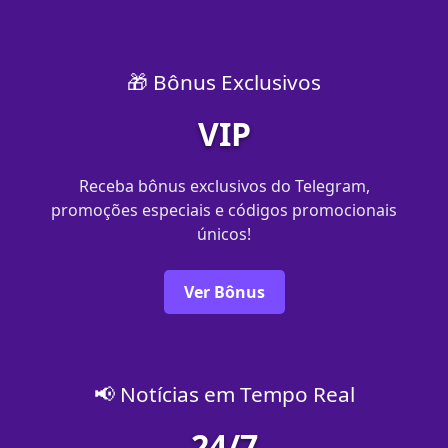
🎁 Bônus Exclusivos
VIP
Receba bônus exclusivos do Telegram,
promoções especiais e códigos promocionais
únicos!
Ver Bônus
📢 Notícias em Tempo Real
24/7