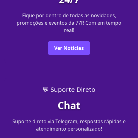
Fique por dentro de todas as novidades,
promoções e eventos da 77R Com em tempo
real!
Ver Notícias
💬 Suporte Direto
Chat
Suporte direto via Telegram, respostas rápidas e
atendimento personalizado!