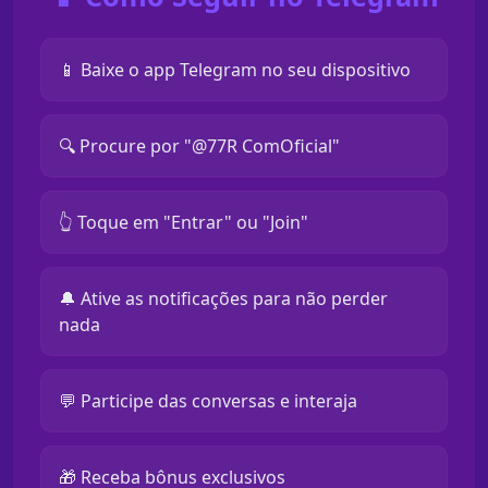
📱 Baixe o app Telegram no seu dispositivo
🔍 Procure por "@77R ComOficial"
👆 Toque em "Entrar" ou "Join"
🔔 Ative as notificações para não perder
nada
💬 Participe das conversas e interaja
🎁 Receba bônus exclusivos