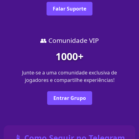
Falar Suporte
👥 Comunidade VIP
1000+
Junte-se a uma comunidade exclusiva de
jogadores e compartilhe experiências!
Entrar Grupo
📱 Como Seguir no Telegram