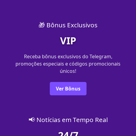
🎁 Bônus Exclusivos
VIP
Receba bônus exclusivos do Telegram,
promoções especiais e códigos promocionais
únicos!
Ver Bônus
📢 Notícias em Tempo Real
24/7