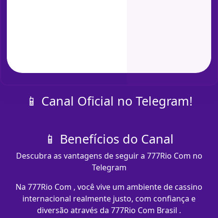
📱 Canal Oficial no Telegram!
📱 Benefícios do Canal
Descubra as vantagens de seguir a 777Rio Com no
Telegram
Na 777Rio Com , você vive um ambiente de cassino
internacional realmente justo, com confiança e
diversão através da 777Rio Com Brasil .