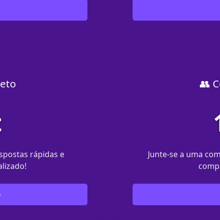
reto
👥 
t
espostas rápidas e
Junte-se a uma com
lizado!
compa
e