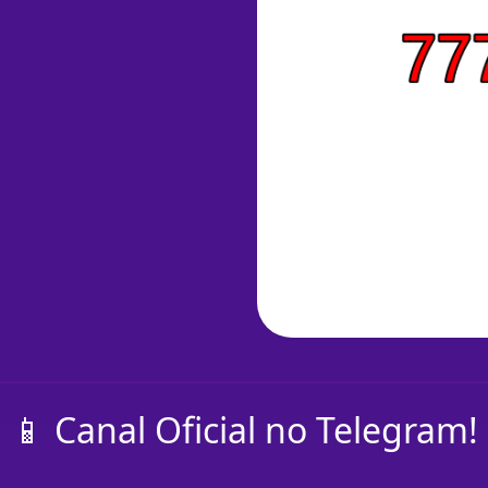
📱 Canal Oficial no Telegram!