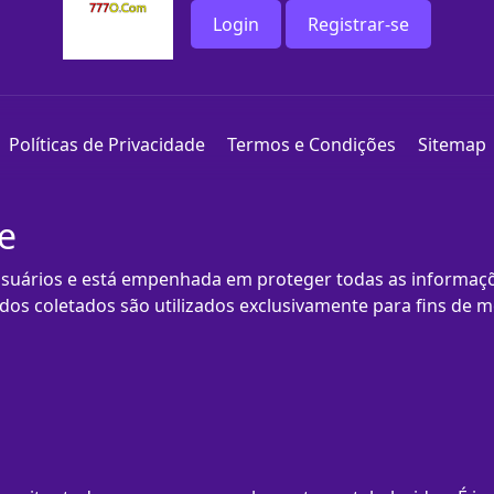
Login
Registrar-se
Políticas de Privacidade
Termos e Condições
Sitemap
de
 usuários e está empenhada em proteger todas as informaçõ
os coletados são utilizados exclusivamente para fins de m