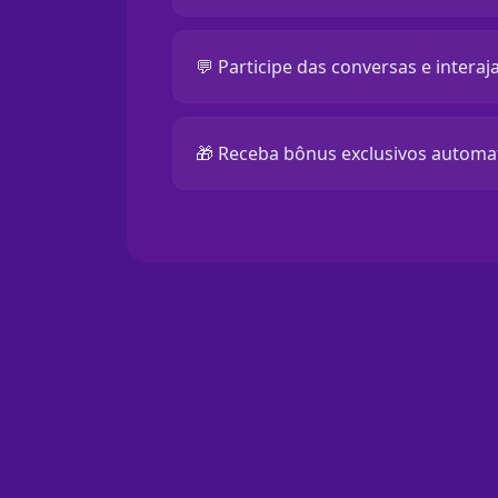
💬 Participe das conversas e interaj
🎁 Receba bônus exclusivos autom