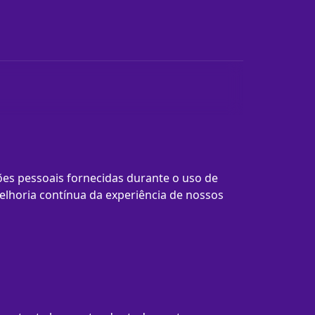
es pessoais fornecidas durante o uso de
elhoria contínua da experiência de nossos