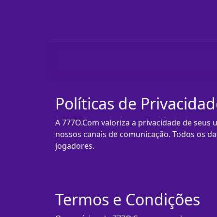
Políticas de Privacida
A 777O.Com valoriza a privacidade de seus
nossos canais de comunicação. Todos os dad
jogadores.
Termos e Condições