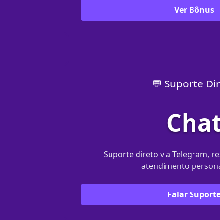
Ver Bônus
💬 Suporte Di
Cha
Suporte direto via Telegram, r
atendimento persona
Falar Suport