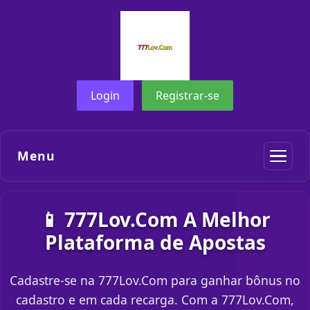
Login
Registrar-se
Menu
📱 777Lov.Com A Melhor
Plataforma de Apostas
Cadastre-se na 777Lov.Com para ganhar bônus no
cadastro e em cada recarga. Com a 777Lov.Com,