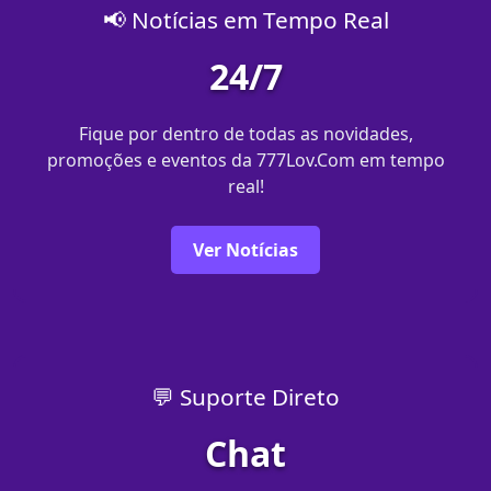
📢 Notícias em Tempo Real
24/7
Fique por dentro de todas as novidades,
promoções e eventos da 777Lov.Com em tempo
real!
Ver Notícias
💬 Suporte Direto
Chat