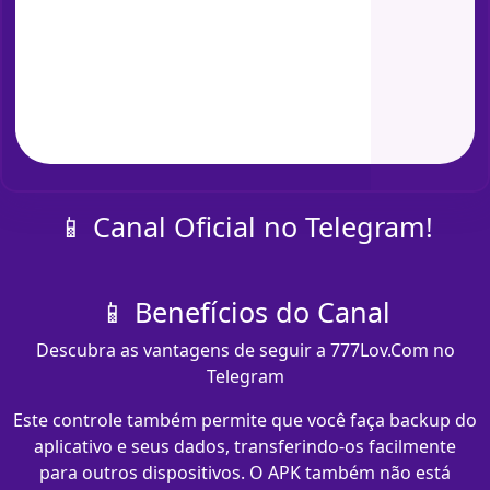
📱 Canal Oficial no Telegram!
📱 Benefícios do Canal
Descubra as vantagens de seguir a 777Lov.Com no
Telegram
Este controle também permite que você faça backup do
aplicativo e seus dados, transferindo-os facilmente
para outros dispositivos. O APK também não está