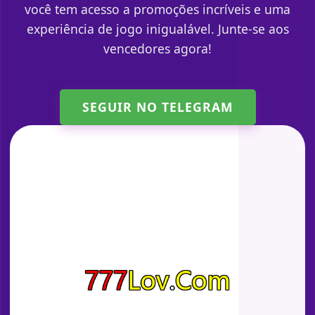
você tem acesso a promoções incríveis e uma
experiência de jogo inigualável. Junte-se aos
vencedores agora!
SEGUIR NO TELEGRAM