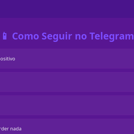
📱 Como Seguir no Telegram
ositivo
erder nada