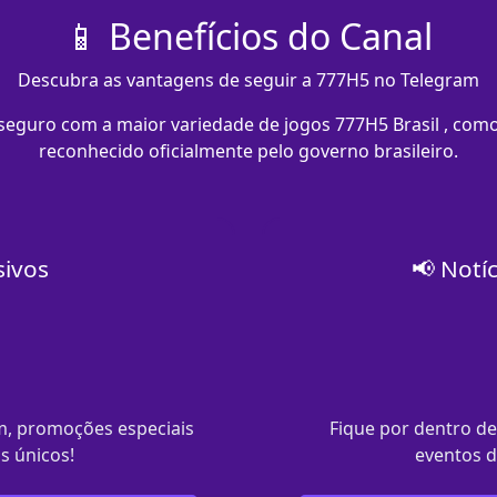
📱 Benefícios do Canal
Descubra as vantagens de seguir a 777H5 no Telegram
 seguro com a maior variedade de jogos 777H5 Brasil , como
reconhecido oficialmente pelo governo brasileiro.
sivos
📢 Notí
m, promoções especiais
Fique por dentro d
s únicos!
eventos d