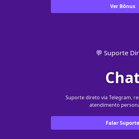
Ver Bônus
💬 Suporte Di
Cha
Suporte direto via Telegram, r
atendimento persona
Falar Suport