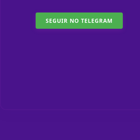
SEGUIR NO TELEGRAM