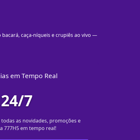
 bacará, caça-níqueis e crupiês ao vivo —
cias em Tempo Real
24/7
e todas as novidades, promoções e
a 777H5 em tempo real!