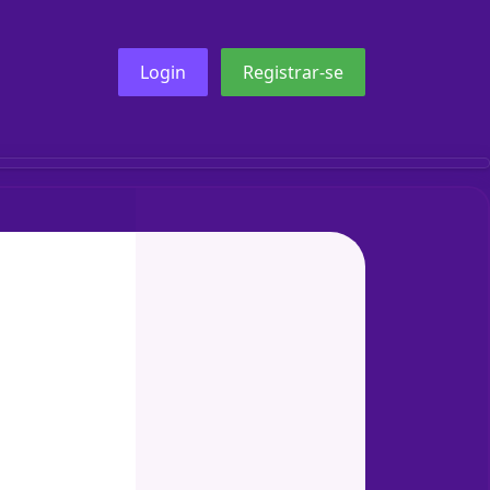
Login
Registrar-se