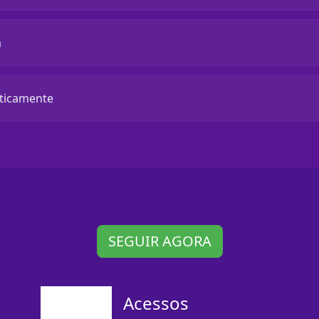
a
aticamente
SEGUIR AGORA
Acessos