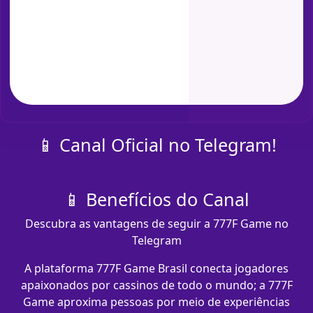
📱 Canal Oficial no Telegram!
📱 Benefícios do Canal
Descubra as vantagens de seguir a 777F Game no
Telegram
A plataforma 777F Game Brasil conecta jogadores
apaixonados por cassinos de todo o mundo; a 777F
Game aproxima pessoas por meio de experiências