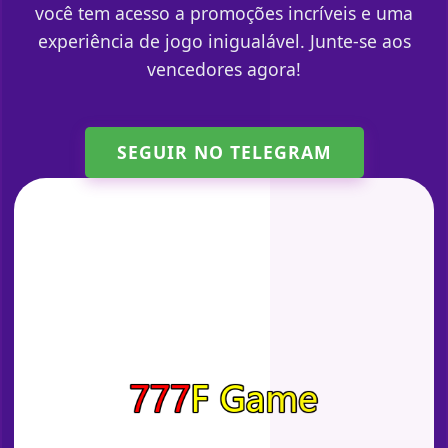
você tem acesso a promoções incríveis e uma
experiência de jogo inigualável. Junte-se aos
vencedores agora!
SEGUIR NO TELEGRAM