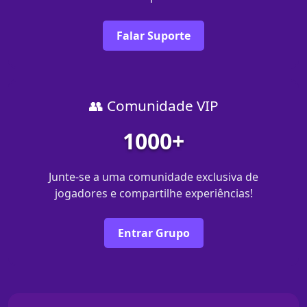
Falar Suporte
👥 Comunidade VIP
1000+
Junte-se a uma comunidade exclusiva de
jogadores e compartilhe experiências!
Entrar Grupo