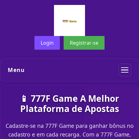
Login
Registrar-se
Menu
📱 777F Game A Melhor
Plataforma de Apostas
Cadastre-se na 777F Game para ganhar bônus no
cadastro e em cada recarga. Com a 777F Game,