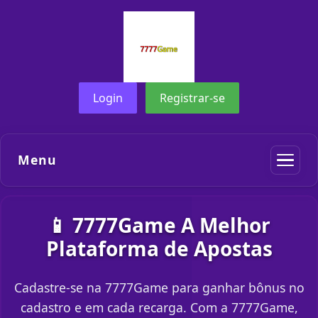
Login
Registrar-se
Menu
📱 7777Game A Melhor
Plataforma de Apostas
Cadastre-se na 7777Game para ganhar bônus no
cadastro e em cada recarga. Com a 7777Game,