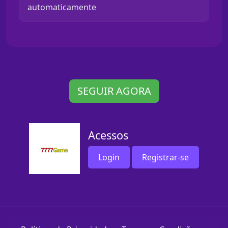
automaticamente
SEGUIR AGORA
Acessos
Login
Registrar-se