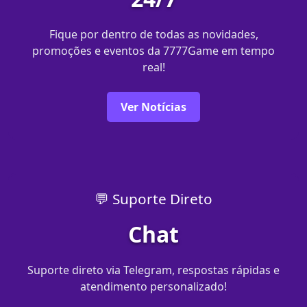
Fique por dentro de todas as novidades,
promoções e eventos da 7777Game em tempo
real!
Ver Notícias
💬 Suporte Direto
Chat
Suporte direto via Telegram, respostas rápidas e
atendimento personalizado!