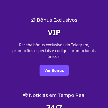
🎁 Bônus Exclusivos
VIP
Receba bônus exclusivos do Telegram,
promoções especiais e códigos promocionais
únicos!
Ver Bônus
📢 Notícias em Tempo Real
24/7