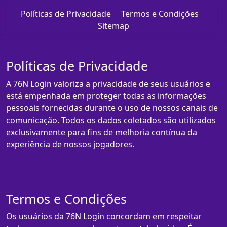
Políticas de Privacidade
Termos e Condições
Sitemap
Políticas de Privacidade
A 76N Login valoriza a privacidade de seus usuários e
está empenhada em proteger todas as informações
pessoais fornecidas durante o uso de nossos canais de
comunicação. Todos os dados coletados são utilizados
exclusivamente para fins de melhoria contínua da
experiência de nossos jogadores.
Termos e Condições
Os usuários da 76N Login concordam em respeitar