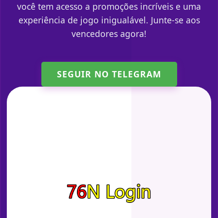
você tem acesso a promoções incríveis e uma
experiência de jogo inigualável. Junte-se aos
vencedores agora!
SEGUIR NO TELEGRAM