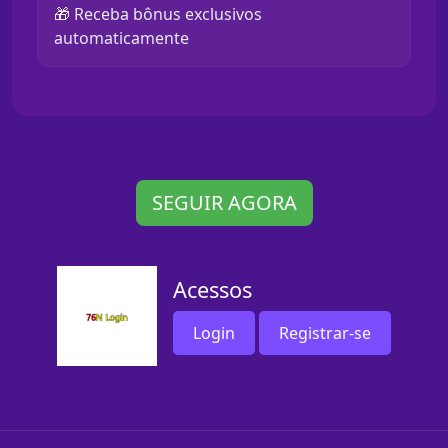
🎁 Receba bônus exclusivos
automaticamente
SEGUIR AGORA
Acessos
Login
Registrar-se