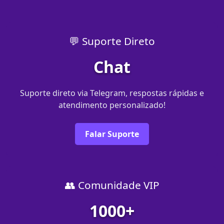
💬 Suporte Direto
Chat
Suporte direto via Telegram, respostas rápidas e
atendimento personalizado!
Falar Suporte
👥 Comunidade VIP
1000+