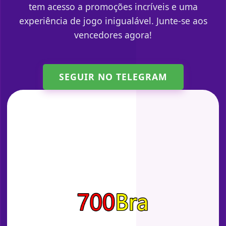
tem acesso a promoções incríveis e uma
experiência de jogo inigualável. Junte-se aos
vencedores agora!
SEGUIR NO TELEGRAM