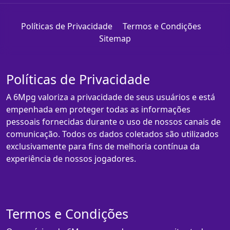
Políticas de Privacidade
Termos e Condições
Sitemap
Políticas de Privacidade
A 6Mpg valoriza a privacidade de seus usuários e está
empenhada em proteger todas as informações
pessoais fornecidas durante o uso de nossos canais de
comunicação. Todos os dados coletados são utilizados
exclusivamente para fins de melhoria contínua da
experiência de nossos jogadores.
Termos e Condições