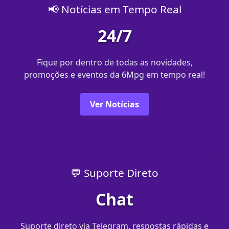
📢 Notícias em Tempo Real
24/7
Fique por dentro de todas as novidades,
promoções e eventos da 6Mpg em tempo real!
Ver Notícias
💬 Suporte Direto
Chat
Suporte direto via Telegram, respostas rápidas e