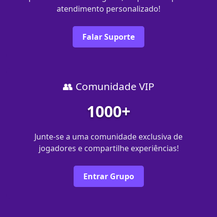
atendimento personalizado!
Falar Suporte
👥 Comunidade VIP
1000+
Junte-se a uma comunidade exclusiva de
jogadores e compartilhe experiências!
Entrar Grupo