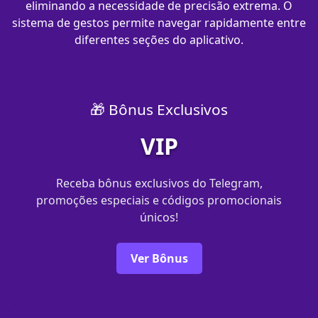
eliminando a necessidade de precisão extrema. O
sistema de gestos permite navegar rapidamente entre
diferentes seções do aplicativo.
🎁 Bônus Exclusivos
VIP
Receba bônus exclusivos do Telegram,
promoções especiais e códigos promocionais
únicos!
Ver Bônus