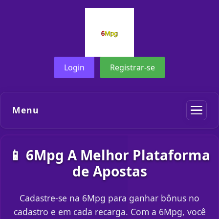
Login
Registrar-se
Menu
📱 6Mpg A Melhor Plataforma
de Apostas
Cadastre-se na 6Mpg para ganhar bônus no
cadastro e em cada recarga. Com a 6Mpg, você