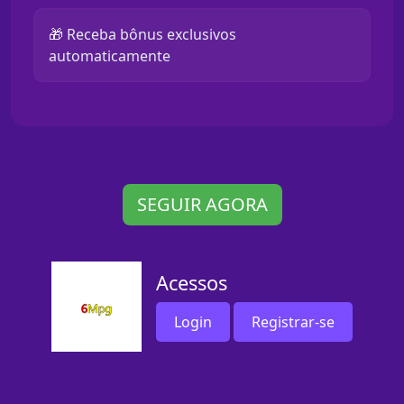
🎁 Receba bônus exclusivos
automaticamente
SEGUIR AGORA
Acessos
Login
Registrar-se