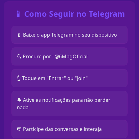
📱 Como Seguir no Telegram
📱 Baixe o app Telegram no seu dispositivo
🔍 Procure por "@6MpgOficial"
👆 Toque em "Entrar" ou "Join"
🔔 Ative as notificações para não perder
nada
💬 Participe das conversas e interaja