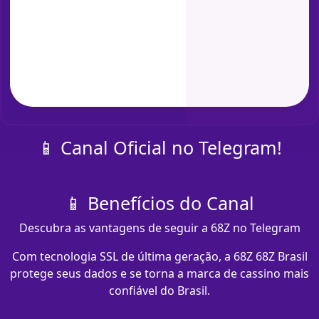
📱 Canal Oficial no Telegram!
📱 Benefícios do Canal
Descubra as vantagens de seguir a 68Z no Telegram
Com tecnologia SSL de última geração, a 68Z 68Z Brasil
protege seus dados e se torna a marca de cassino mais
confiável do Brasil.