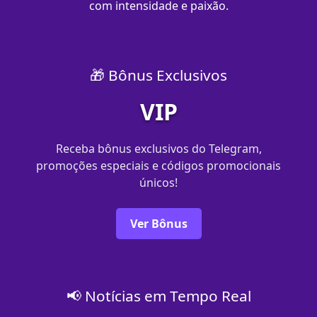
com intensidade e paixão.
🎁 Bônus Exclusivos
VIP
Receba bônus exclusivos do Telegram,
promoções especiais e códigos promocionais
únicos!
Ver Bônus
📢 Notícias em Tempo Real