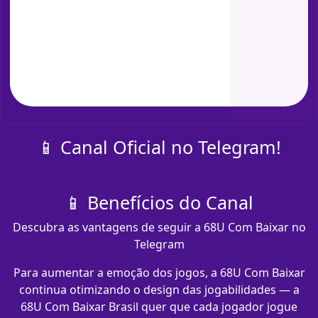
📱 Canal Oficial no Telegram!
📱 Benefícios do Canal
Descubra as vantagens de seguir a 68U Com Baixar no
Telegram
Para aumentar a emoção dos jogos, a 68U Com Baixar
continua otimizando o design das jogabilidades — a
68U Com Baixar Brasil quer que cada jogador jogue