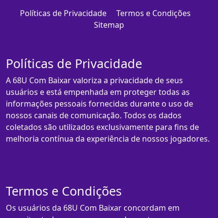
Políticas de Privacidade
Termos e Condições
Sitemap
Políticas de Privacidade
A 68U Com Baixar valoriza a privacidade de seus
usuários e está empenhada em proteger todas as
informações pessoais fornecidas durante o uso de
nossos canais de comunicação. Todos os dados
coletados são utilizados exclusivamente para fins de
melhoria contínua da experiência de nossos jogadores.
Termos e Condições
Os usuários da 68U Com Baixar concordam em