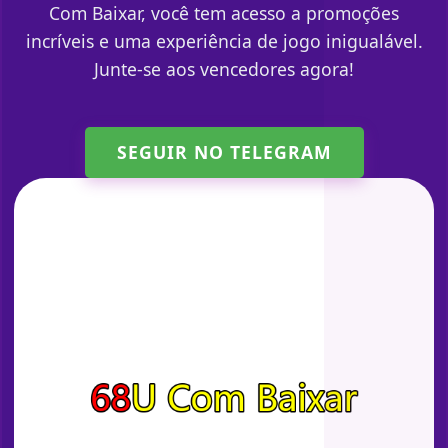
Com Baixar, você tem acesso a promoções
incríveis e uma experiência de jogo inigualável.
Junte-se aos vencedores agora!
SEGUIR NO TELEGRAM