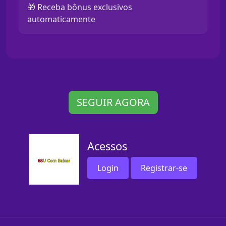
🎁 Receba bônus exclusivos
automaticamente
SEGUIR AGORA
Acessos
Login
Registrar-se