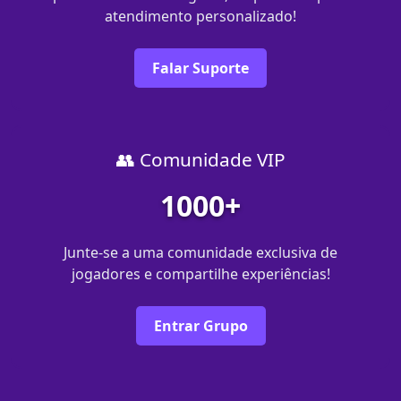
atendimento personalizado!
Falar Suporte
👥 Comunidade VIP
1000+
Junte-se a uma comunidade exclusiva de
jogadores e compartilhe experiências!
Entrar Grupo