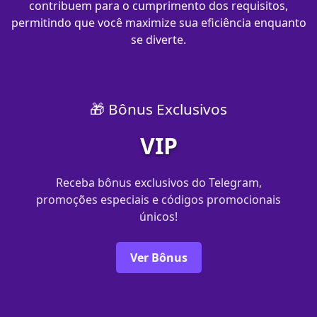
contribuem para o cumprimento dos requisitos,
permitindo que você maximize sua eficiência enquanto
se diverte.
🎁 Bônus Exclusivos
VIP
Receba bônus exclusivos do Telegram,
promoções especiais e códigos promocionais
únicos!
Ver Bônus