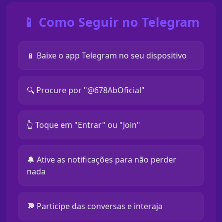
📱 Como Seguir no Telegram
📱 Baixe o app Telegram no seu dispositivo
🔍 Procure por "@678AbOficial"
👆 Toque em "Entrar" ou "Join"
🔔 Ative as notificações para não perder
nada
💬 Participe das conversas e interaja