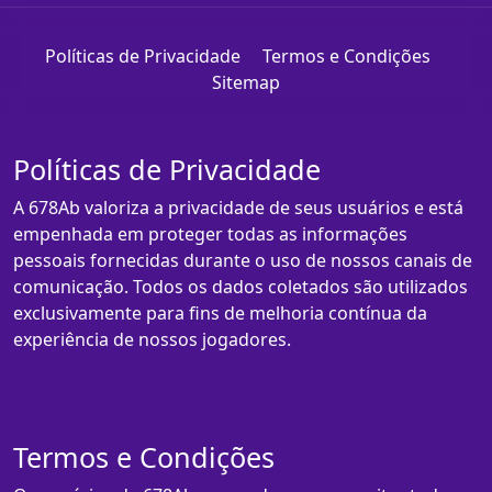
Políticas de Privacidade
Termos e Condições
Sitemap
Políticas de Privacidade
A 678Ab valoriza a privacidade de seus usuários e está
empenhada em proteger todas as informações
pessoais fornecidas durante o uso de nossos canais de
comunicação. Todos os dados coletados são utilizados
exclusivamente para fins de melhoria contínua da
experiência de nossos jogadores.
Termos e Condições