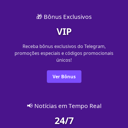
🎁 Bônus Exclusivos
VIP
Receba bônus exclusivos do Telegram,
promoções especiais e códigos promocionais
únicos!
Ver Bônus
📢 Notícias em Tempo Real
24/7