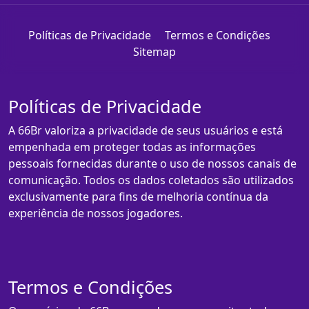
Políticas de Privacidade
Termos e Condições
Sitemap
Políticas de Privacidade
A 66Br valoriza a privacidade de seus usuários e está
empenhada em proteger todas as informações
pessoais fornecidas durante o uso de nossos canais de
comunicação. Todos os dados coletados são utilizados
exclusivamente para fins de melhoria contínua da
experiência de nossos jogadores.
Termos e Condições