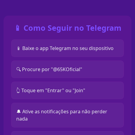
📱 Como Seguir no Telegram
📱 Baixe o app Telegram no seu dispositivo
🔍 Procure por "@65KOficial"
👆 Toque em "Entrar" ou "Join"
🔔 Ative as notificações para não perder
nada