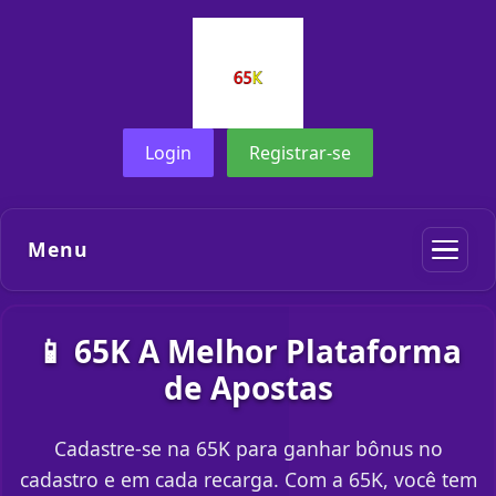
Login
Registrar-se
Menu
📱 65K A Melhor Plataforma
de Apostas
Cadastre-se na 65K para ganhar bônus no
cadastro e em cada recarga. Com a 65K, você tem