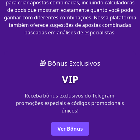
para criar apostas combinadas, incluindo calculadoras
de odds que mostram exatamente quanto você pode
ganhar com diferentes combinações. Nossa plataforma
também oferece sugestões de apostas combinadas
baseadas em análises de especialistas.
🎁 Bônus Exclusivos
VIP
Receba bônus exclusivos do Telegram,
promoções especiais e códigos promocionais
únicos!
Ver Bônus