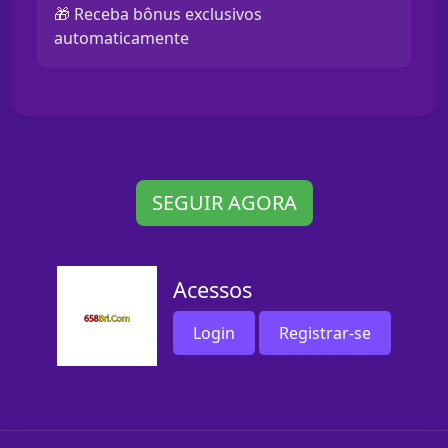
🎁 Receba bônus exclusivos
automaticamente
SEGUIR AGORA
Acessos
Login
Registrar-se