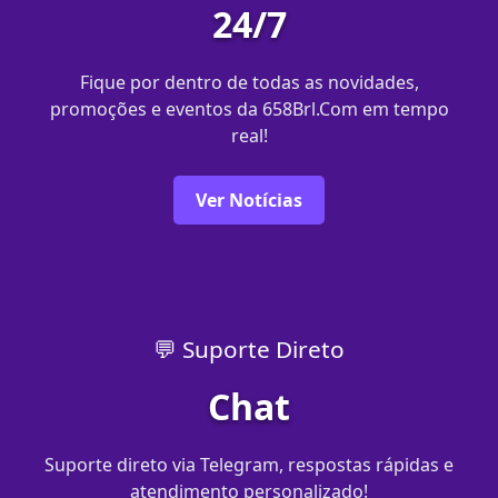
24/7
Fique por dentro de todas as novidades,
promoções e eventos da 658Brl.Com em tempo
real!
Ver Notícias
💬 Suporte Direto
Chat
Suporte direto via Telegram, respostas rápidas e
atendimento personalizado!