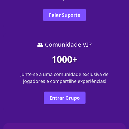
Falar Suporte
👥 Comunidade VIP
1000+
Junte-se a uma comunidade exclusiva de
jogadores e compartilhe experiências!
Entrar Grupo