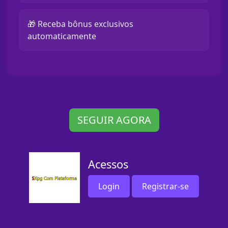
🎁 Receba bônus exclusivos
automaticamente
SEGUIR AGORA
Acessos
Login
Registrar-se