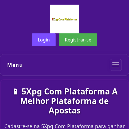
Login
Registrar-se
Menu
📱 5Xpg Com Plataforma A
Melhor Plataforma de
Apostas
Cadastre-se na 5Xpg Com Plataforma para ganhar