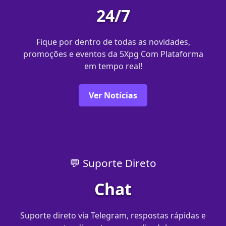
24/7
Fique por dentro de todas as novidades,
promoções e eventos da 5Xpg Com Plataforma
em tempo real!
Ver Notícias
💬 Suporte Direto
Chat
Suporte direto via Telegram, respostas rápidas e