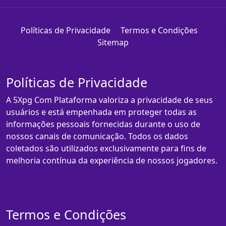
Políticas de Privacidade
Termos e Condições
Sitemap
Políticas de Privacidade
A 5Xpg Com Plataforma valoriza a privacidade de seus
usuários e está empenhada em proteger todas as
informações pessoais fornecidas durante o uso de
nossos canais de comunicação. Todos os dados
coletados são utilizados exclusivamente para fins de
melhoria contínua da experiência de nossos jogadores.
Termos e Condições