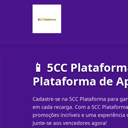
📱 5CC Platafor
Plataforma de A
Cadastre-se na 5CC Plataforma para ga
em cada recarga. Com a 5CC Plataforma
promoções incríveis e uma experiência d
Junte-se aos vencedores agora!