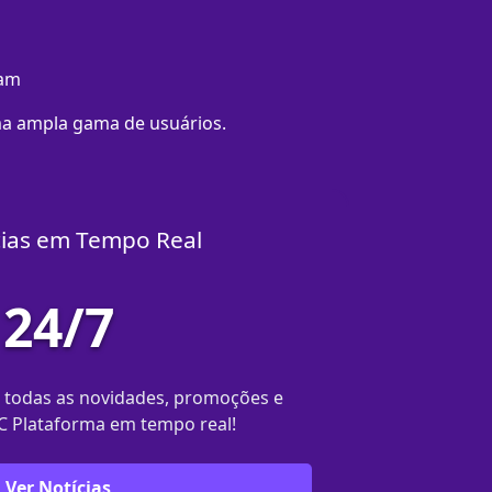
ram
uma ampla gama de usuários.
cias em Tempo Real
24/7
e todas as novidades, promoções e
C Plataforma em tempo real!
Ver Notícias