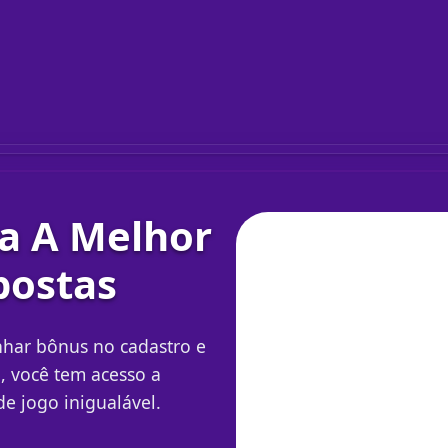
ma A Melhor
postas
nhar bônus no cadastro e
, você tem acesso a
e jogo inigualável.