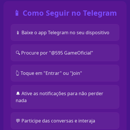
📱 Como Seguir no Telegram
📱 Baixe o app Telegram no seu dispositivo
🔍 Procure por "@595 GameOficial"
👆 Toque em "Entrar" ou "Join"
🔔 Ative as notificações para não perder
nada
💬 Participe das conversas e interaja