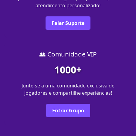
atendimento personalizado!
Falar Suporte
👥 Comunidade VIP
1000+
Junte-se a uma comunidade exclusiva de
jogadores e compartilhe experiências!
Entrar Grupo