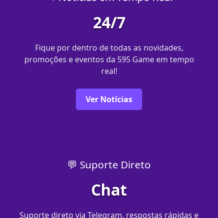
24/7
Fique por dentro de todas as novidades,
promoções e eventos da 595 Game em tempo
real!
Ver Notícias
💬 Suporte Direto
Chat
Suporte direto via Telegram, respostas rápidas e