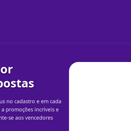
hor
postas
us no cadastro e em cada
 a promoções incríveis e
unte-se aos vencedores