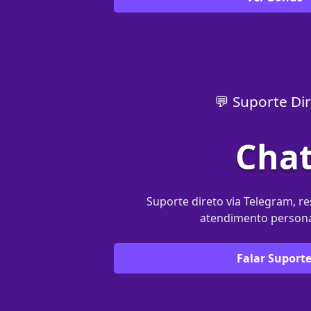
💬 Suporte Di
Cha
Suporte direto via Telegram, r
atendimento persona
Falar Suport