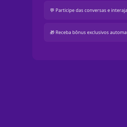
💬 Participe das conversas e interaj
🎁 Receba bônus exclusivos autom