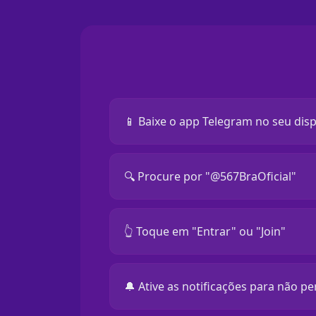
📱 Baixe o app Telegram no seu disp
🔍 Procure por "@567BraOficial"
👆 Toque em "Entrar" ou "Join"
🔔 Ative as notificações para não p