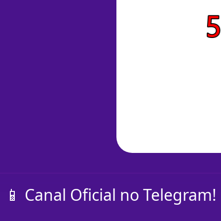
📱 Canal Oficial no Telegram!