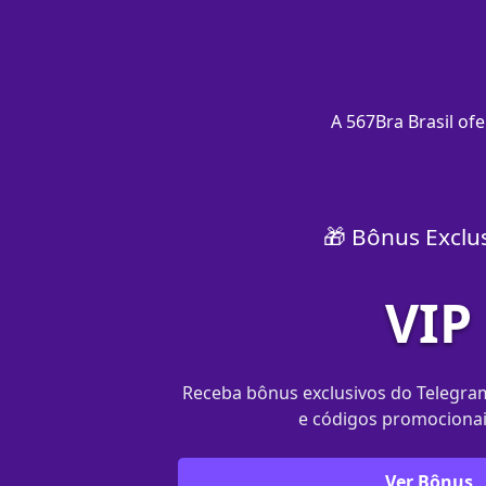
A 567Bra Brasil of
🎁 Bônus Exclu
VIP
Receba bônus exclusivos do Telegra
e códigos promocionai
Ver Bônus