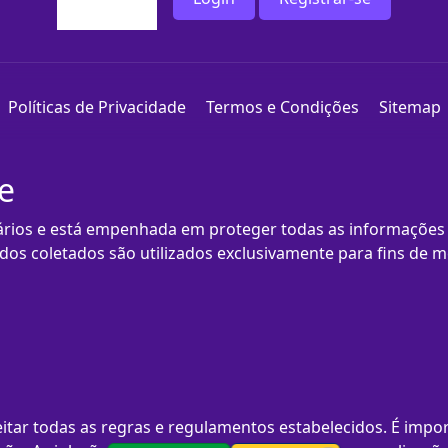
Políticas de Privacidade
Termos e Condições
Sitemap
de
uários e está empenhada em proteger todas as informações
os coletados são utilizados exclusivamente para fins de m
ar todas as regras e regulamentos estabelecidos. É impor