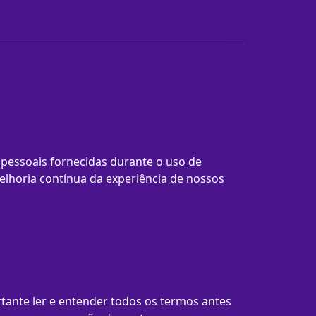
 pessoais fornecidas durante o uso de
elhoria contínua da experiência de nossos
tante ler e entender todos os termos antes