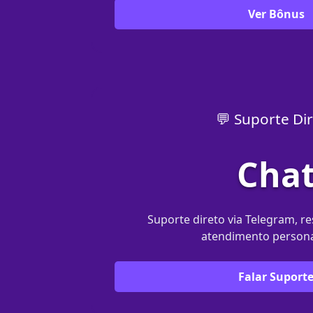
Ver Bônus
💬 Suporte Di
Cha
Suporte direto via Telegram, r
atendimento persona
Falar Suport