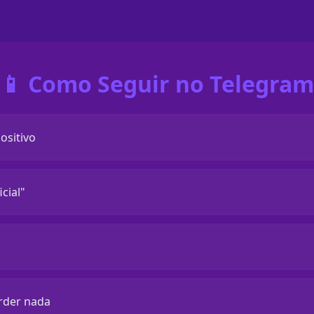
📱 Como Seguir no Telegram
ositivo
cial"
erder nada