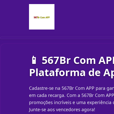
📱 567Br Com AP
Plataforma de A
Cadastre-se na 567Br Com APP para gan
em cada recarga. Com a 567Br Com APP,
promoções incríveis e uma experiência d
Junte-se aos vencedores agora!