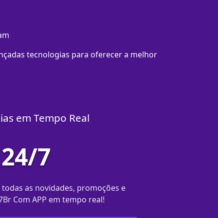
ram
nçadas tecnologias para oferecer a melhor
cias em Tempo Real
24/7
e todas as novidades, promoções e
7Br Com APP em tempo real!