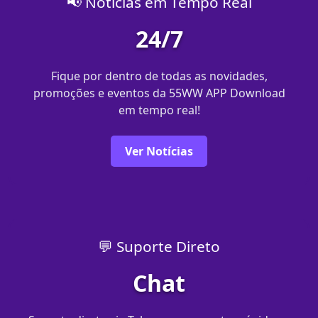
📢 Notícias em Tempo Real
24/7
Fique por dentro de todas as novidades,
promoções e eventos da 55WW APP Download
em tempo real!
Ver Notícias
💬 Suporte Direto
Chat