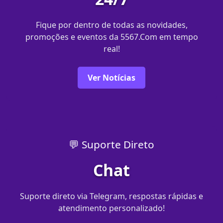
Fique por dentro de todas as novidades,
promoções e eventos da 5567.Com em tempo
real!
Ver Notícias
💬 Suporte Direto
Chat
Suporte direto via Telegram, respostas rápidas e
atendimento personalizado!