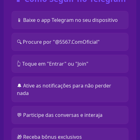
📱 Baixe o app Telegram no seu dispositivo
🔍 Procure por "@5567.ComOficial"
👆 Toque em "Entrar" ou "Join"
🔔 Ative as notificações para não perder
nada
💬 Participe das conversas e interaja
🎁 Receba bônus exclusivos