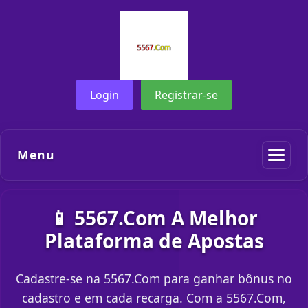
Login
Registrar-se
Menu
📱 5567.Com A Melhor
Plataforma de Apostas
Cadastre-se na 5567.Com para ganhar bônus no
cadastro e em cada recarga. Com a 5567.Com,