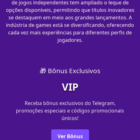
de jogos independentes tem ampliado o leque de
opções disponíveis, permitindo que títulos inovadores
se destaquem em meio aos grandes lançamentos. A
indústria de games está se diversificando, oferecendo
cada vez mais experiências para diferentes perfis de
jogadores.
🎁 Bônus Exclusivos
VIP
Receba bônus exclusivos do Telegram,
promoções especiais e códigos promocionais
únicos!
Ver Bônus