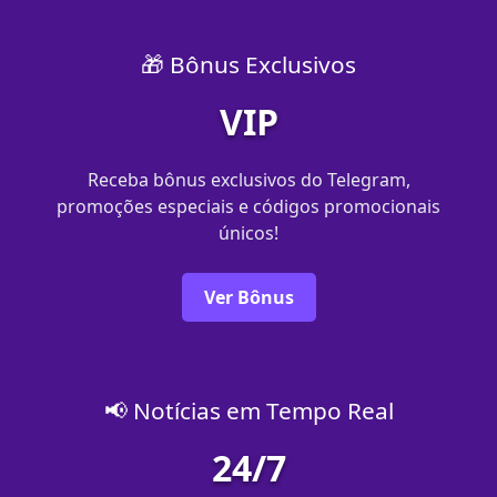
🎁 Bônus Exclusivos
VIP
Receba bônus exclusivos do Telegram,
promoções especiais e códigos promocionais
únicos!
Ver Bônus
📢 Notícias em Tempo Real
24/7