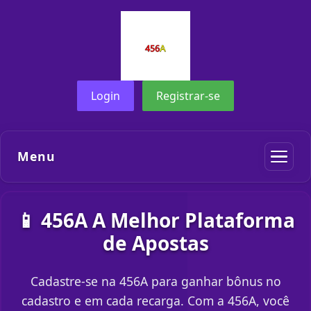
Login
Registrar-se
Menu
📱 456A A Melhor Plataforma
de Apostas
Cadastre-se na 456A para ganhar bônus no
cadastro e em cada recarga. Com a 456A, você