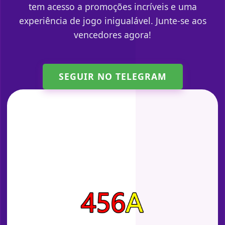
tem acesso a promoções incríveis e uma
experiência de jogo inigualável. Junte-se aos
vencedores agora!
SEGUIR NO TELEGRAM