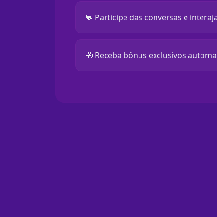
💬 Participe das conversas e interaj
🎁 Receba bônus exclusivos autom