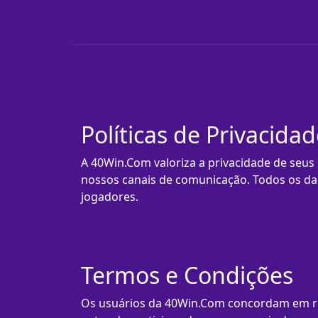
Políticas de Privacida
A 40Win.Com valoriza a privacidade de seu
nossos canais de comunicação. Todos os dad
jogadores.
Termos e Condições
Os usuários da 40Win.Com concordam em res