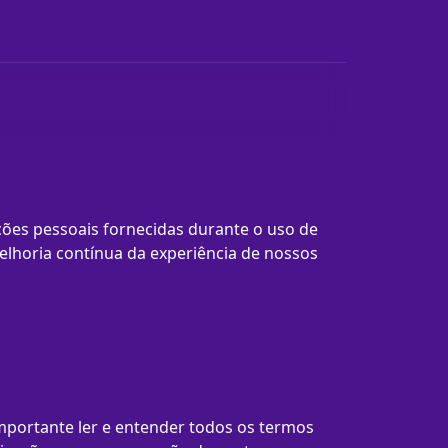
ões pessoais fornecidas durante o uso de
elhoria contínua da experiência de nossos
mportante ler e entender todos os termos