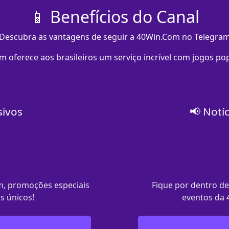
📱 Benefícios do Canal
Descubra as vantagens de seguir a 40Win.Com no Telegra
om oferece aos brasileiros um serviço incrível com jogos po
sivos
📢 Notí
m, promoções especiais
Fique por dentro d
s únicos!
eventos da 