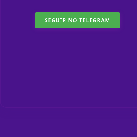
SEGUIR NO TELEGRAM