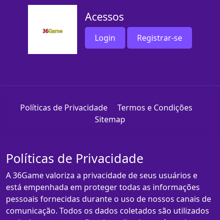
Acessos
Login
Registrar-se
Políticas de Privacidade
Termos e Condições
Sitemap
Políticas de Privacidade
A 36Game valoriza a privacidade de seus usuários e
está empenhada em proteger todas as informações
pessoais fornecidas durante o uso de nossos canais de
comunicação. Todos os dados coletados são utilizados