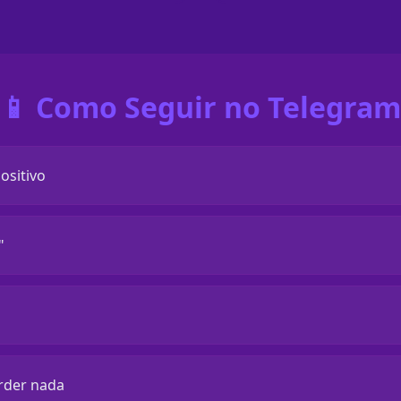
📱 Como Seguir no Telegram
ositivo
"
erder nada