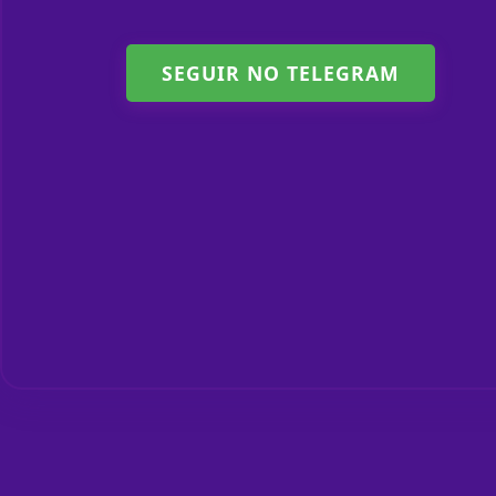
SEGUIR NO TELEGRAM