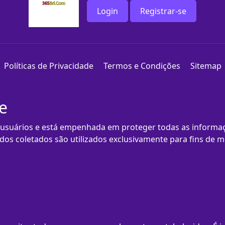
Login
Registrar-se
Políticas de Privacidade
Termos e Condições
Sitemap
de
s usuários e está empenhada em proteger todas as informa
os coletados são utilizados exclusivamente para fins de m