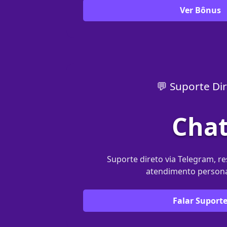
Ver Bônus
💬 Suporte Di
Cha
Suporte direto via Telegram, r
atendimento persona
Falar Suport