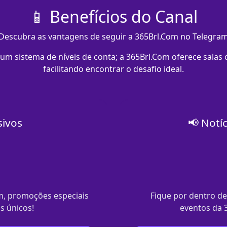
📱 Benefícios do Canal
Descubra as vantagens de seguir a 365Brl.Com no Telegra
 um sistema de níveis de conta; a 365Brl.Com oferece salas 
facilitando encontrar o desafio ideal.
sivos
📢 Notí
m, promoções especiais
Fique por dentro d
s únicos!
eventos da 