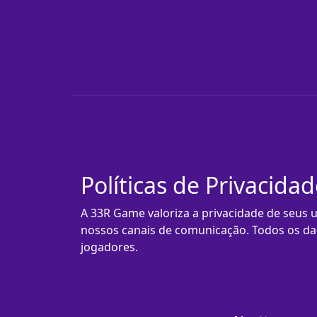
Políticas de Privacida
A 33R Game valoriza a privacidade de seus
nossos canais de comunicação. Todos os dad
jogadores.