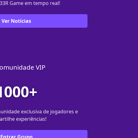
 33R Game em tempo real!
Ver Notícias
Comunidade VIP
1000+
unidade exclusiva de jogadores e
rtilhe experiências!
Entrar Grupo