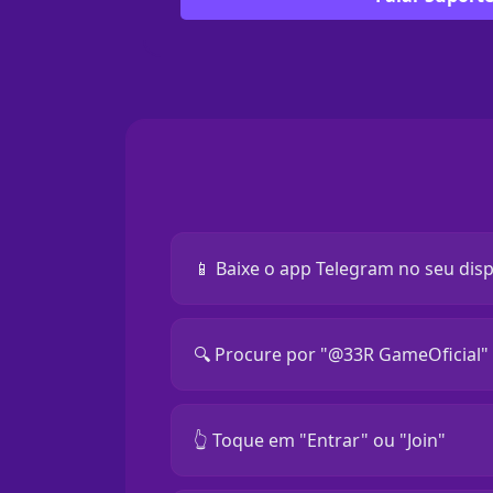
📱 Baixe o app Telegram no seu disp
🔍 Procure por "@33R GameOficial"
👆 Toque em "Entrar" ou "Join"