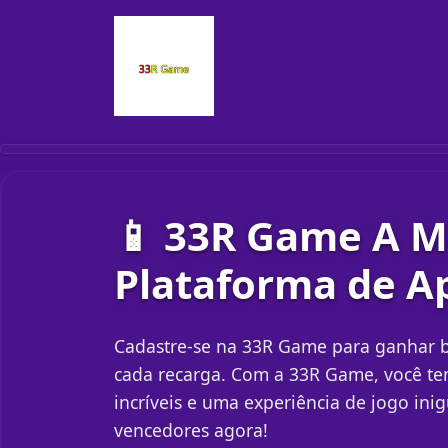
📱 33R Game A M
Plataforma de A
Cadastre-se na 33R Game para ganhar 
cada recarga. Com a 33R Game, você t
incríveis e uma experiência de jogo inig
vencedores agora!