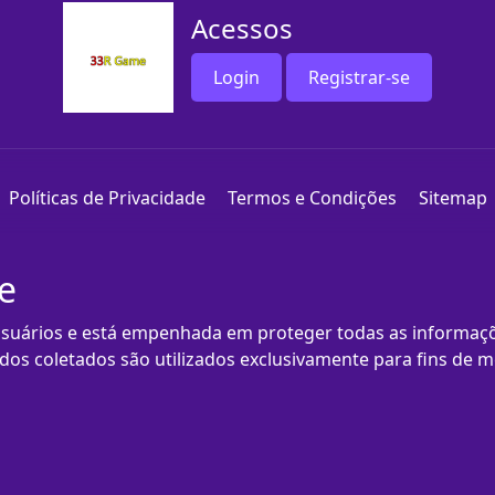
Acessos
Login
Registrar-se
Políticas de Privacidade
Termos e Condições
Sitemap
de
 usuários e está empenhada em proteger todas as informaçõ
os coletados são utilizados exclusivamente para fins de m