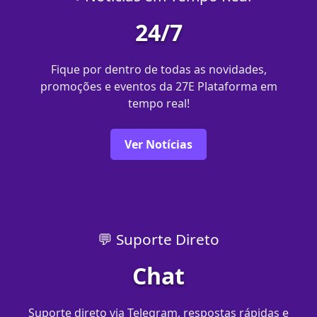
24/7
Fique por dentro de todas as novidades,
promoções e eventos da 27E Plataforma em
tempo real!
Ver Notícias
💬 Suporte Direto
Chat
Suporte direto via Telegram, respostas rápidas e