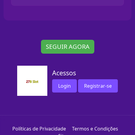
SEGUIR AGORA
Acessos
Login
Registrar-se
Políticas de Privacidade
Termos e Condições