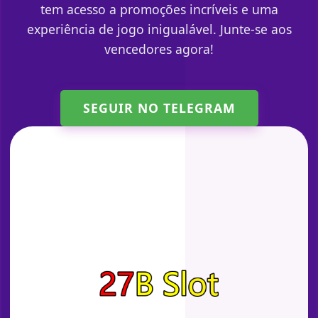
tem acesso a promoções incríveis e uma
experiência de jogo inigualável. Junte-se aos
vencedores agora!
SEGUIR NO TELEGRAM