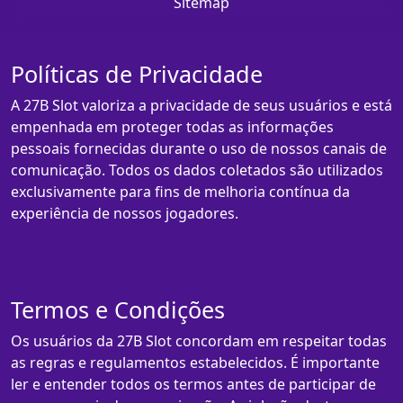
Sitemap
Políticas de Privacidade
A 27B Slot valoriza a privacidade de seus usuários e está
empenhada em proteger todas as informações
pessoais fornecidas durante o uso de nossos canais de
comunicação. Todos os dados coletados são utilizados
exclusivamente para fins de melhoria contínua da
experiência de nossos jogadores.
Termos e Condições
Os usuários da 27B Slot concordam em respeitar todas
as regras e regulamentos estabelecidos. É importante
ler e entender todos os termos antes de participar de