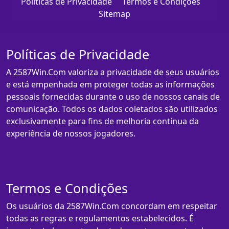
Políticas de Privacidade
Termos e Condições
Sitemap
Políticas de Privacidade
A 2587Win.Com valoriza a privacidade de seus usuários
e está empenhada em proteger todas as informações
pessoais fornecidas durante o uso de nossos canais de
comunicação. Todos os dados coletados são utilizados
exclusivamente para fins de melhoria contínua da
experiência de nossos jogadores.
Termos e Condições
Os usuários da 2587Win.Com concordam em respeitar
todas as regras e regulamentos estabelecidos. É