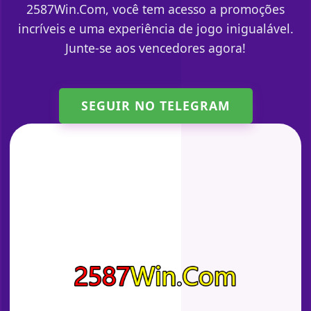
2587Win.Com, você tem acesso a promoções
incríveis e uma experiência de jogo inigualável.
Junte-se aos vencedores agora!
SEGUIR NO TELEGRAM