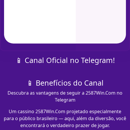
📱 Canal Oficial no Telegram!
📱 Benefícios do Canal
Descubra as vantagens de seguir a 2587Win.Com no
Telegram
Um cassino 2587Win.Com projetado especialmente
para o público brasileiro — aqui, além da diversão, você
encontrará o verdadeiro prazer de jogar.