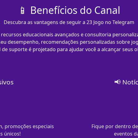
📱 Benefícios do Canal
Descubra as vantagens de seguir a 23 Jogo no Telegram
recursos educacionais avançados e consultoria personaliz
 seu desempenho, recomendações personalizadas sobre jogo
l de suporte é projetado para ajudar você a alcançar seus o
sivos
📢 Notí
m, promoções especiais
Fique por dentro d
s únicos!
eventos d