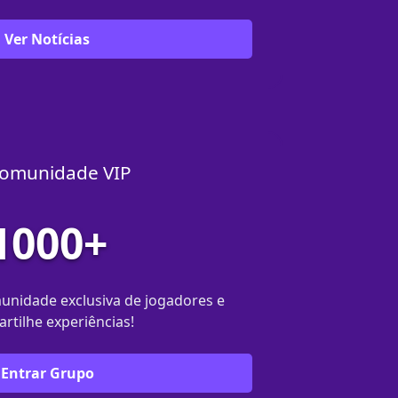
Ver Notícias
Comunidade VIP
1000+
unidade exclusiva de jogadores e
rtilhe experiências!
Entrar Grupo