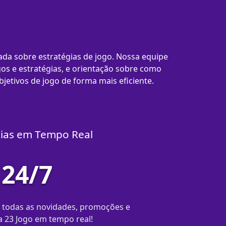
ada sobre estratégias de jogo. Nossa equipe
s e estratégias, e orientação sobre como
bjetivos de jogo de forma mais eficiente.
cias em Tempo Real
24/7
e todas as novidades, promoções e
a 23 Jogo em tempo real!