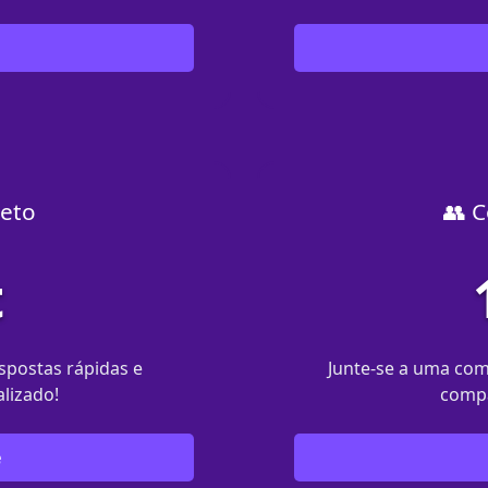
reto
👥 
t
espostas rápidas e
Junte-se a uma com
lizado!
compa
e