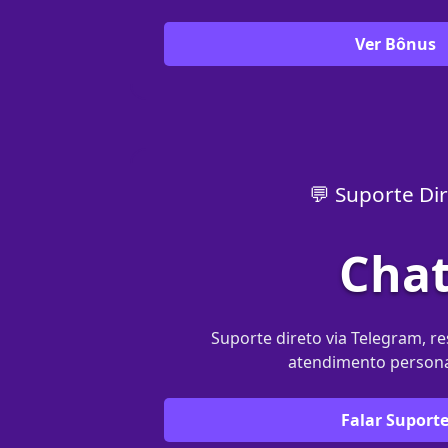
Ver Bônus
💬 Suporte Di
Cha
Suporte direto via Telegram, r
atendimento persona
Falar Suport