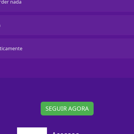
erder nada
a
aticamente
SEGUIR AGORA