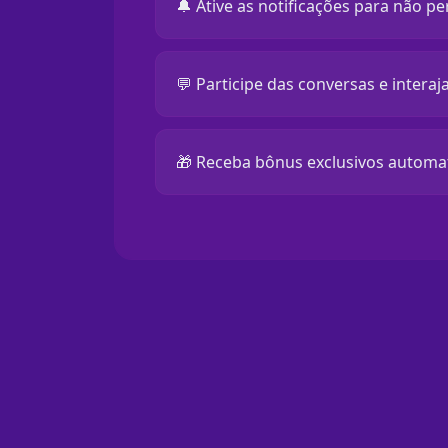
🔔 Ative as notificações para não p
💬 Participe das conversas e interaj
🎁 Receba bônus exclusivos autom