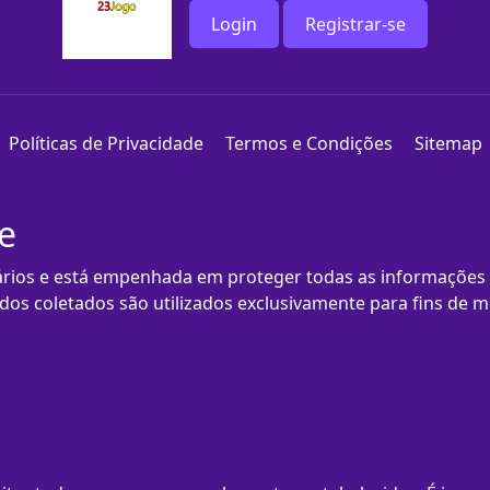
Login
Registrar-se
Políticas de Privacidade
Termos e Condições
Sitemap
de
uários e está empenhada em proteger todas as informações
os coletados são utilizados exclusivamente para fins de m