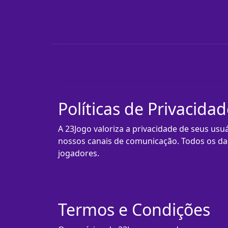
Políticas de Privacida
A 23Jogo valoriza a privacidade de seus us
nossos canais de comunicação. Todos os dad
jogadores.
Termos e Condições