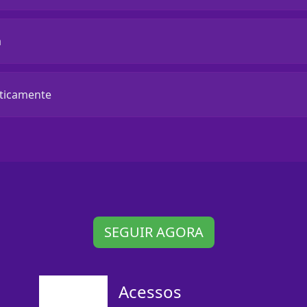
a
aticamente
SEGUIR AGORA
Acessos