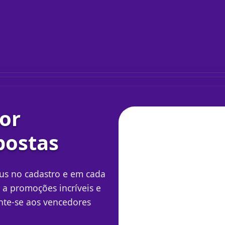
or
postas
us no cadastro e em cada
 a promoções incríveis e
unte-se aos vencedores