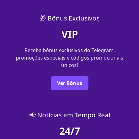
🎁 Bônus Exclusivos
VIP
Receba bônus exclusivos do Telegram,
promoções especiais e códigos promocionais
únicos!
Ver Bônus
📢 Notícias em Tempo Real
24/7