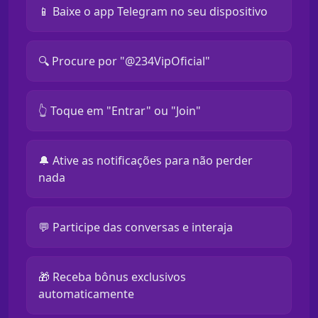
📱 Baixe o app Telegram no seu dispositivo
🔍 Procure por "@234VipOficial"
👆 Toque em "Entrar" ou "Join"
🔔 Ative as notificações para não perder
nada
💬 Participe das conversas e interaja
🎁 Receba bônus exclusivos
automaticamente