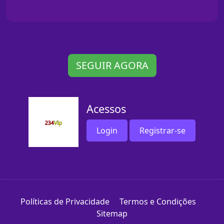
SEGUIR AGORA
Acessos
Login
Registrar-se
Políticas de Privacidade
Termos e Condições
Sitemap