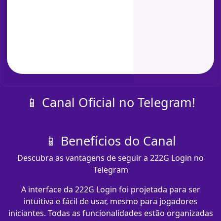
📱 Canal Oficial no Telegram!
📱 Benefícios do Canal
Descubra as vantagens de seguir a 222G Login no
Telegram
A interface da 222G Login foi projetada para ser
intuitiva e fácil de usar, mesmo para jogadores
iniciantes. Todas as funcionalidades estão organizadas