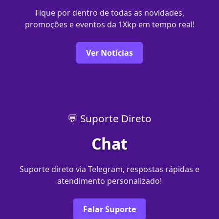
Fique por dentro de todas as novidades,
promoções e eventos da 1Xkp em tempo real!
Ver Notícias
💬 Suporte Direto
Chat
Suporte direto via Telegram, respostas rápidas e
atendimento personalizado!
Falar Suporte