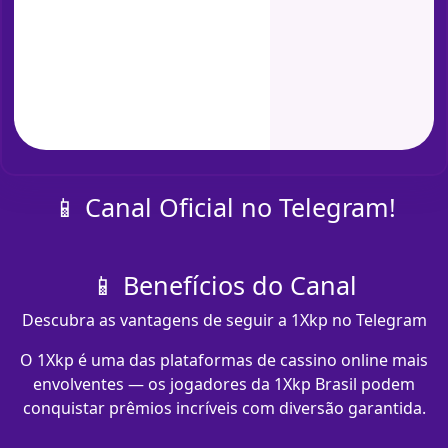
📱 Canal Oficial no Telegram!
📱 Benefícios do Canal
Descubra as vantagens de seguir a 1Xkp no Telegram
O 1Xkp é uma das plataformas de cassino online mais
envolventes — os jogadores da 1Xkp Brasil podem
conquistar prêmios incríveis com diversão garantida.