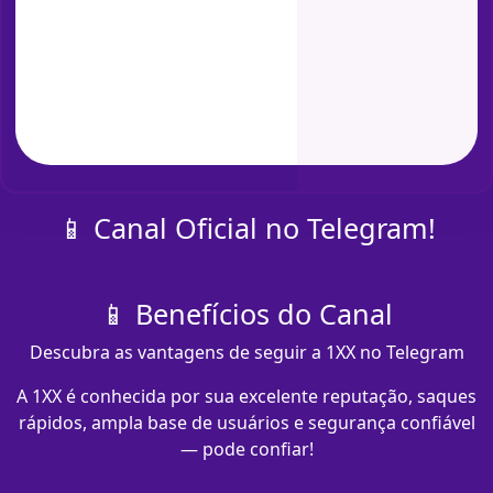
📱 Canal Oficial no Telegram!
📱 Benefícios do Canal
Descubra as vantagens de seguir a 1XX no Telegram
A 1XX é conhecida por sua excelente reputação, saques
rápidos, ampla base de usuários e segurança confiável
— pode confiar!