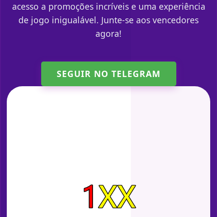
acesso a promoções incríveis e uma experiência
de jogo inigualável. Junte-se aos vencedores
agora!
SEGUIR NO TELEGRAM