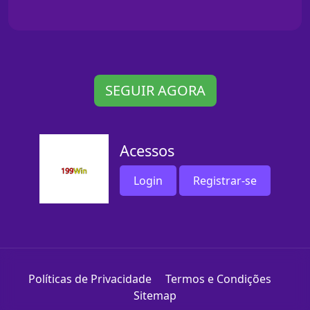
SEGUIR AGORA
Acessos
Login
Registrar-se
Políticas de Privacidade
Termos e Condições
Sitemap