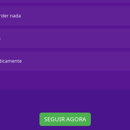
erder nada
a
aticamente
SEGUIR AGORA