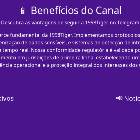
📱 Benefícios do Canal
Descubra as vantagens de seguir a 1998Tiger no Telegram
cerce fundamental da 1998Tiger. Implementamos protocolos c
kenização de dados sensíveis, e sistemas de detecção de i
empo real. Nossa conformidade regulatória é validada por
ciamento em jurisdições de primeira linha, estabelecendo 
ência operacional e a proteção integral dos interesses dos 
sivos
📢 Notí