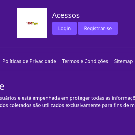
Acessos
Login
Registrar-se
Políticas de Privacidade
Termos e Condições
Sitemap
de
 usuários e está empenhada em proteger todas as informaçõ
os coletados são utilizados exclusivamente para fins de m