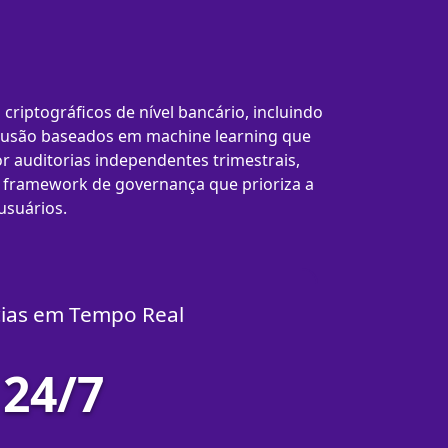
riptográficos de nível bancário, incluindo
ntrusão baseados em machine learning que
 auditorias independentes trimestrais,
um framework de governança que prioriza a
usuários.
cias em Tempo Real
24/7