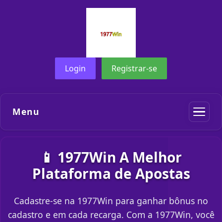
Login
Registrar-se
Menu
📱 1977Win A Melhor
Plataforma de Apostas
Cadastre-se na 1977Win para ganhar bônus no
cadastro e em cada recarga. Com a 1977Win, você