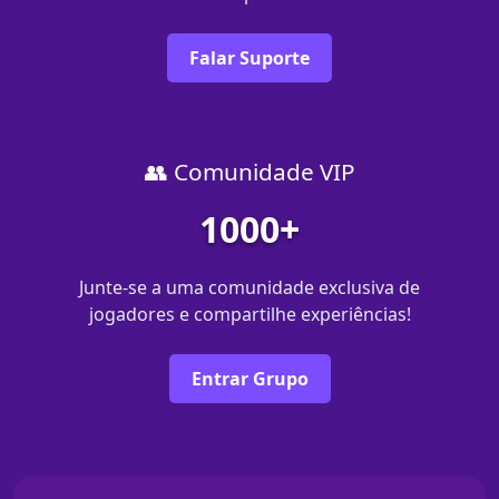
Falar Suporte
👥 Comunidade VIP
1000+
Junte-se a uma comunidade exclusiva de
jogadores e compartilhe experiências!
Entrar Grupo