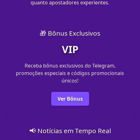
quanto apostadores experientes.
🎁 Bônus Exclusivos
VIP
Receba bônus exclusivos do Telegram,
promoções especiais e códigos promocionais
únicos!
Ver Bônus
📢 Notícias em Tempo Real