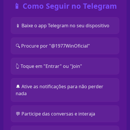
📱 Como Seguir no Telegram
📱 Baixe o app Telegram no seu dispositivo
🔍 Procure por "@1977WinOficial"
👆 Toque em "Entrar" ou "Join"
🔔 Ative as notificações para não perder
nada
💬 Participe das conversas e interaja