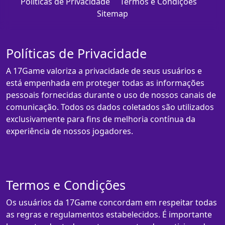
Políticas de Privacidade
Termos e Condições
Sitemap
Políticas de Privacidade
A 17Game valoriza a privacidade de seus usuários e
está empenhada em proteger todas as informações
pessoais fornecidas durante o uso de nossos canais de
comunicação. Todos os dados coletados são utilizados
exclusivamente para fins de melhoria contínua da
experiência de nossos jogadores.
Termos e Condições
Os usuários da 17Game concordam em respeitar todas
as regras e regulamentos estabelecidos. É importante