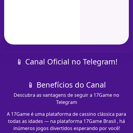
📱 Canal Oficial no Telegram!
📱 Benefícios do Canal
Descubra as vantagens de seguir a 17Game no
Telegram
A 17Game é uma plataforma de cassino clássica para
todas as idades — na plataforma 17Game Brasil , há
inúmeros jogos divertidos esperando por você!