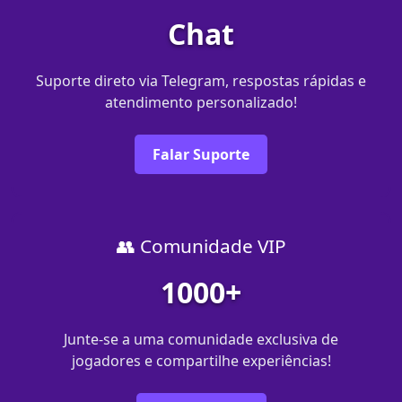
Chat
Suporte direto via Telegram, respostas rápidas e
atendimento personalizado!
Falar Suporte
👥 Comunidade VIP
1000+
Junte-se a uma comunidade exclusiva de
jogadores e compartilhe experiências!