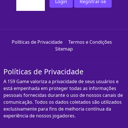
Login
Registrar-se
Políticas de Privacidade
Termos e Condições
Sitemap
Políticas de Privacidade
A 159 Game valoriza a privacidade de seus usuários e
está empenhada em proteger todas as informações
pessoais fornecidas durante o uso de nossos canais de
comunicação. Todos os dados coletados são utilizados
exclusivamente para fins de melhoria contínua da
experiência de nossos jogadores.