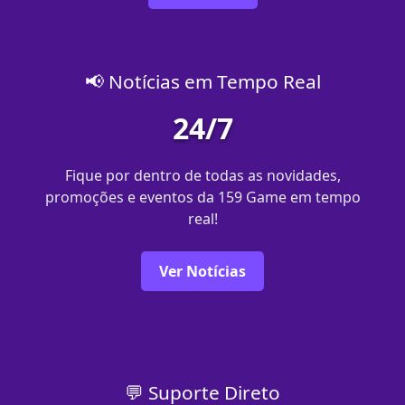
📢 Notícias em Tempo Real
24/7
Fique por dentro de todas as novidades,
promoções e eventos da 159 Game em tempo
real!
Ver Notícias
💬 Suporte Direto